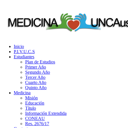
Inicio
P.I.V.U.C.S
Estudiantes
Plan de Estudios
Primer Año
Segundo Año
Tercer Año
Cuarto Año
Quinto Año
Medicina
Misión
Educación
Título
Información Extendida
CONEAU
Res. 2676/17